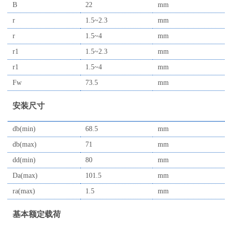
B
22
mm
r
1.5~2.3
mm
r
1.5~4
mm
r1
1.5~2.3
mm
r1
1.5~4
mm
Fw
73.5
mm
安装尺寸
db(min)
68.5
mm
db(max)
71
mm
dd(min)
80
mm
Da(max)
101.5
mm
ra(max)
1.5
mm
基本额定载荷