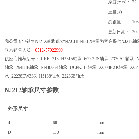
厚度(mm)：
22
重量(g)：
浏览量：
105
更新日期：
202
我公司专业销售NJ212轴承,能对NACHI NJ212轴承为客户提供NJ212
联系销售人员！
0512-57922999
供应商推荐型号： UKFL215+H2315轴承 609-2RS轴承 7330AC轴承 NU
轴承 29488E轴承 NN3006K轴承 UCPK314轴承 22308EXK轴承 223
承 22238EW33K+H3138轴承 22236E轴承
NJ212轴承尺寸参数
外形尺寸
d
60
mm
D
110
mm