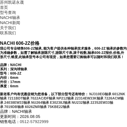
苏州凯诺永晟
首页
型号查询
NACHI轴承
NACHI新闻
关于我们
联系我们
NACHI 606-2Z价格
我公司专业销售606-2Z轴承, 能为客户提供各种轴承技术服务，606-2Z 轴承的参数均
为准确参数，如需了解轴承游隙尺寸,游隙尺寸表,滚子粒数,轴承606-2Z报价,价格,外
形尺寸,锥度,此轴承型号本公司有现货，如果您需要订购轴承可以随时和我们联系！
品牌：NACHI
系列：深沟球轴承
型号：
606-2Z
内径：6mm
外径：17mm
厚度：6mm
新老客户均有优惠促销为您准备，以下部分型号还有特价：
NJ310EG轴承
6012NK
轴承
7211BDT轴承
7022AC/DF轴承
NP212轴承
22314EW33K轴承
7226ACM轴
承
24038EW33轴承
NU264轴承
E30238J轴承
NU232轴承
22352EW33轴
承
7019DB轴承
6026ZNR轴承
75KBE22轴承
品牌：NACHI轴承
更新时间：2026.08.05
销售电话：
0512-57922999