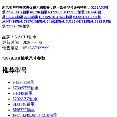
新老客户均有优惠促销为您准备，以下部分型号还有特价：
5202ANS轴
承
22326AEX轴承
608NK轴承
NJ2205E+HJ2205E轴承
7319AC轴
承
UC324轴承
2208轴承
H-31597/H-31520轴承
NJ2211+HJ2211轴
承
NF416轴承
7317C/DB轴承
24192E轴承
NJ312+HJ312轴承
6215-RS轴
承
22207EXK轴承
品牌：NACHI轴承
更新时间：2026.08.06
销售电话：
0512-57922999
7207B/DB轴承尺寸参数
推荐型号
HJ330E轴承
5760/5735轴承
HF348轴承
5202AZZ轴承
SD3148轴承
SN632F轴承
JM714249/JM714210轴承