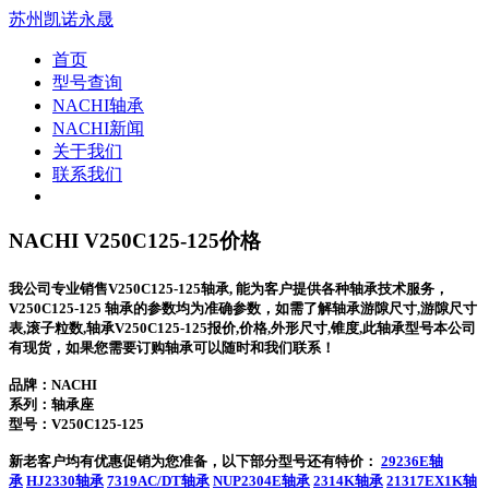
苏州凯诺永晟
首页
型号查询
NACHI轴承
NACHI新闻
关于我们
联系我们
NACHI V250C125-125价格
我公司专业销售V250C125-125轴承, 能为客户提供各种轴承技术服务，
V250C125-125 轴承的参数均为准确参数，如需了解轴承游隙尺寸,游隙尺寸
表,滚子粒数,轴承V250C125-125报价,价格,外形尺寸,锥度,此轴承型号本公司
有现货，如果您需要订购轴承可以随时和我们联系！
品牌：NACHI
系列：轴承座
型号：
V250C125-125
新老客户均有优惠促销为您准备，以下部分型号还有特价：
29236E轴
承
HJ2330轴承
7319AC/DT轴承
NUP2304E轴承
2314K轴承
21317EX1K轴