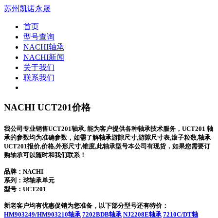
苏州凯诺永晟
首页
型号查询
NACHI轴承
NACHI新闻
关于我们
联系我们
NACHI UCT201价格
我公司专业销售UCT201轴承, 能为客户提供各种轴承技术服务，UCT201 轴
承的参数均为准确参数，如需了解轴承游隙尺寸,游隙尺寸表,滚子粒数,轴承
UCT201报价,价格,外形尺寸,锥度,此轴承型号本公司有现货，如果您需要订
购轴承可以随时和我们联系！
品牌：NACHI
系列：球轴承单元
型号：
UCT201
新老客户均有优惠促销为您准备，以下部分型号还有特价：
HM903249/HM903210轴承
7202BDB轴承
NJ2208E轴承
7210C/DT轴