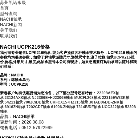
苏州凯诺永晟
首页
型号查询
NACHI轴承
NACHI新闻
关于我们
联系我们
NACHI UCPK216价格
我公司专业销售UCPK216轴承, 能为客户提供各种轴承技术服务，UCPK216 轴承的
参数均为准确参数，如需了解轴承游隙尺寸,游隙尺寸表,滚子粒数,轴承UCPK216报
价,价格,外形尺寸,锥度,此轴承型号本公司有现货，如果您需要订购轴承可以随时和我
们联系！
品牌：NACHI
系列：球轴承单元
型号：
UCPK216
新老客户均有优惠促销为您准备，以下部分型号还有特价：
22208AEX轴
承
23124AXK轴承
NJ2306E+HJ2306E轴承
MUCFL208轴承
22315EW33K轴
承
54211轴承
7002C/DB轴承
UKFCX15+H2315轴承
30TAB06DB-2NK轴
承
6916ZN轴承
7202CDT轴承
61906-ZN轴承
7314B/DF轴承
UCC322轴承
52308
轴承
品牌：NACHI轴承
更新时间：2026.08.08
销售电话：
0512-57922999