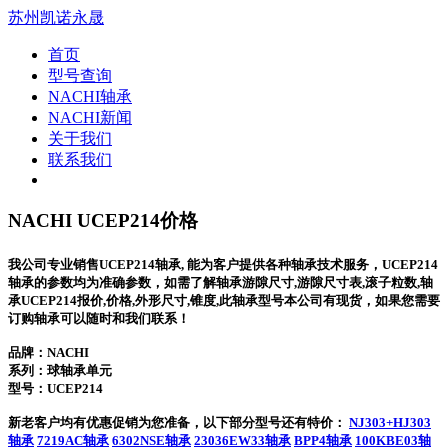
苏州凯诺永晟
首页
型号查询
NACHI轴承
NACHI新闻
关于我们
联系我们
NACHI UCEP214价格
我公司专业销售UCEP214轴承, 能为客户提供各种轴承技术服务，UCEP214
轴承的参数均为准确参数，如需了解轴承游隙尺寸,游隙尺寸表,滚子粒数,轴
承UCEP214报价,价格,外形尺寸,锥度,此轴承型号本公司有现货，如果您需要
订购轴承可以随时和我们联系！
品牌：NACHI
系列：球轴承单元
型号：
UCEP214
新老客户均有优惠促销为您准备，以下部分型号还有特价：
NJ303+HJ303
轴承
7219AC轴承
6302NSE轴承
23036EW33轴承
BPP4轴承
100KBE03轴