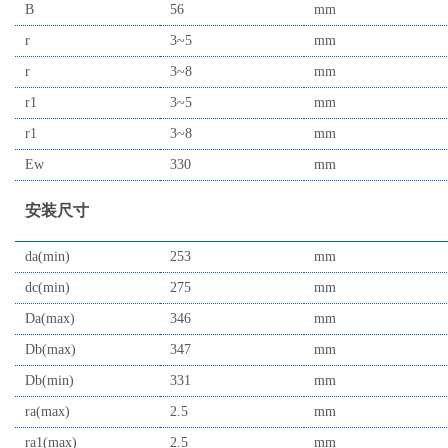
B
56
mm
r
3~5
mm
r
3~8
mm
r1
3~5
mm
r1
3~8
mm
Ew
330
mm
安装尺寸
da(min)
253
mm
dc(min)
275
mm
Da(max)
346
mm
Db(max)
347
mm
Db(min)
331
mm
ra(max)
2.5
mm
ra1(max)
2.5
mm