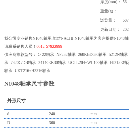
厚度(mm)：
56
重量(g)：
浏览量：
687
更新日期：
202
我公司专业销售N1048轴承,能对NACHI N1048轴承为客户提供N104
请联系销售人员！
0512-57922999
供应商推荐型号： O-22轴承 NP232轴承 260KBD030轴承 5212N轴承 U
承 7320C/DB轴承 24140EK30轴承 UCTL204+WL100轴承 HJ215E轴
轴承 UKT216+H2316轴承
N1048轴承尺寸参数
外形尺寸
d
240
mm
D
360
mm