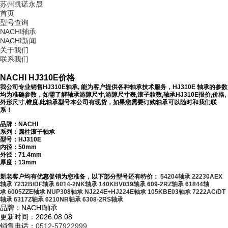
苏州凯诺永晟
首页
型号查询
NACHI轴承
NACHI新闻
关于我们
联系我们
NACHI HJ310E价格
我公司专业销售HJ310E轴承, 能为客户提供各种轴承技术服务，HJ310E 轴承的参数
均为准确参数，如需了解轴承游隙尺寸,游隙尺寸表,滚子粒数,轴承HJ310E报价,价格,
外形尺寸,锥度,此轴承型号本公司有现货，如果您需要订购轴承可以随时和我们联
系！
品牌：NACHI
系列：圆柱滚子轴承
型号：
HJ310E
内径：50mm
外径：71.4mm
厚度：13mm
新老客户均有优惠促销为您准备，以下部分型号还有特价：
54204轴承
22230AEX
轴承
7232B/DF轴承
6014-2NK轴承
140KBV039轴承
609-2RZ轴承
61844轴
承
6005ZZE轴承
NUP308轴承
NJ224E+HJ224E轴承
105KBE03轴承
7222AC/DT
轴承
6317Z轴承
6210NR轴承
6308-2RS轴承
品牌：NACHI轴承
更新时间：2026.08.08
销售电话：
0512-57922999