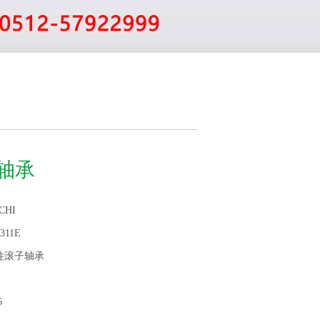
E轴承
CHI
311E
柱滚子轴承
6