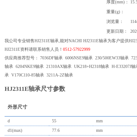
厚度(mm)：
15.
重量(g)：
浏览量：
114
更新日期：
202
我公司专业销售HJ2311E轴承,能对NACHI HJ2311E轴承为客户提供H
HJ2311E资料请联系销售人员！
0512-57922999
供应商推荐型号： 7036DF轴承 6006NSE9轴承 230/500EW33轴承 7230
轴承 6204NKE9轴承 21310AX轴承 UK218+H2318轴承 H-E33207J轴
承 V170C110-85轴承 3211A-2Z轴承
HJ2311E轴承尺寸参数
外形尺寸
d
55
mm
d1(max)
77.6
mm