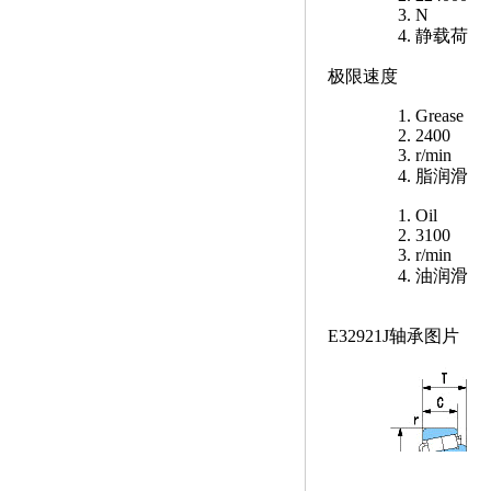
N
静载荷
极限速度
Grease
2400
r/min
脂润滑
Oil
3100
r/min
油润滑
E32921J轴承图片