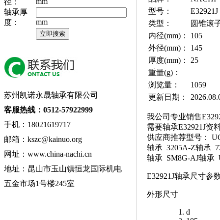
mm
径：
型号：
E32921J
轴承厚
mm
度：
类型：
圆锥滚
内径(mm)：
105
外径(mm)：
145
厚度(mm)：
25
重量(g)：
浏览量：
1059
苏州凯诺永晟轴承有限公司
更新日期：
2026.08.
客服热线：0512-57922999
我公司专业销售E3292
手机：18021619717
需要轴承E32921J
供应商推荐型号： UCF20
邮箱：kszc@kainuo.org
轴承 3205A-Z轴承 7
网址：www.china-nachi.cn
轴承 SM8G-AJ轴承 
地址：昆山市玉山镇恒龙国际机电
E32921J轴承尺寸参
五金市场1号楼245室
外形尺寸
d