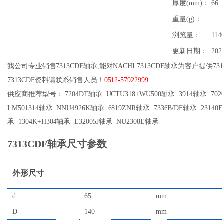
厚度(mm)：
66
重量(g)：
浏览量：
114
更新日期：
202
我公司专业销售7313CDF轴承,能对NACHI 7313CDF轴承为客户提供7
7313CDF资料请联系销售人员！
0512-57922999
供应商推荐型号： 7204DT轴承 UCTU318+WU500轴承 3914轴承 7020A
LM501314轴承 NNU4926K轴承 6819ZNR轴承 7336B/DF轴承 23140
承 1304K+H304轴承 E32005J轴承 NU2308E轴承
7313CDF轴承尺寸参数
外形尺寸
d
65
mm
D
140
mm