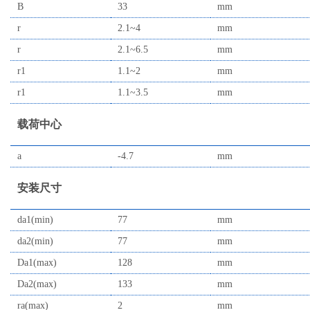
B
33
mm
r
2.1~4
mm
r
2.1~6.5
mm
r1
1.1~2
mm
r1
1.1~3.5
mm
载荷中心
a
-4.7
mm
安装尺寸
da1(min)
77
mm
da2(min)
77
mm
Da1(max)
128
mm
Da2(max)
133
mm
ra(max)
2
mm