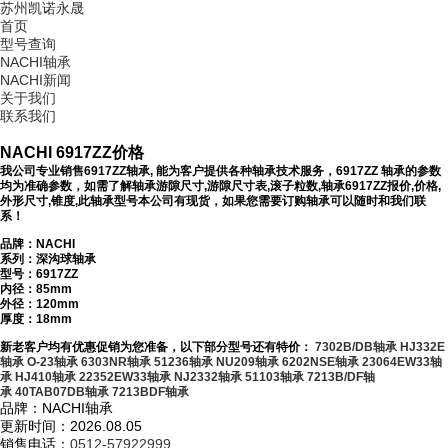
苏州凯诺永晟
首页
型号查询
NACHI轴承
NACHI新闻
关于我们
联系我们
NACHI 6917ZZ价格
我公司专业销售6917ZZ轴承, 能为客户提供各种轴承技术服务，6917ZZ 轴承的参数
均为准确参数，如需了解轴承游隙尺寸,游隙尺寸表,滚子粒数,轴承6917ZZ报价,价格,
外形尺寸,锥度,此轴承型号本公司有现货，如果您需要订购轴承可以随时和我们联
系！
品牌：NACHI
系列：深沟球轴承
型号：
6917ZZ
内径：85mm
外径：120mm
厚度：18mm
新老客户均有优惠促销为您准备，以下部分型号还有特价：
7302B/DB轴承
HJ332E
轴承
O-23轴承
6303NR轴承
51236轴承
NU209轴承
6202NSE轴承
23064EW33轴
承
HJ410轴承
22352EW33轴承
NJ2332轴承
51103轴承
7213B/DF轴
承
40TAB07DB轴承
7213BDF轴承
品牌：NACHI轴承
更新时间：2026.08.05
销售电话：
0512-57922999