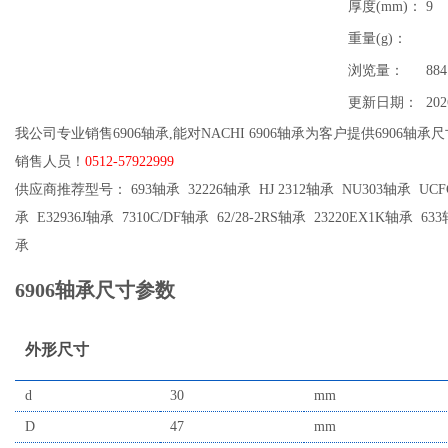
厚度(mm)：
9
重量(g)：
浏览量：
884
更新日期：
202
我公司专业销售6906轴承,能对NACHI 6906轴承为客户提供6906轴承
销售人员！
0512-57922999
供应商推荐型号： 693轴承 32226轴承 HJ 2312轴承 NU303轴承 UCFC
承 E32936J轴承 7310C/DF轴承 62/28-2RS轴承 23220EX1K轴承 633
承
6906轴承尺寸参数
外形尺寸
d
30
mm
D
47
mm