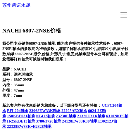
苏州凯诺永晟
导
航
首页
NACHI 6807-2NSE价格
我公司专业销售6807-2NSE轴承, 能为客户提供各种轴承技术服务，6807-
型号查询
2NSE 轴承的参数均为准确参数，如需了解轴承游隙尺寸,游隙尺寸表,滚子粒
数,轴承6807-2NSE报价,价格,外形尺寸,锥度,此轴承型号本公司有现货，如果
您需要订购轴承可以随时和我们联系！
NACHI轴承
品牌：NACHI
系列：深沟球轴承
型号：
6807-2NSE
NACHI新闻
内径：35mm
外径：47mm
厚度：7mm
关于我们
新老客户均有优惠促销为您准备，以下部分型号还有特价：
UCFC204轴
承
BFL204轴承
23068EW33K轴承
22205AEX轴承
6024-2Z轴
承
150KBE031轴承
NU412轴承
23238E轴承
21320EX1K轴承
6310NKE9轴
联系我们
承
H-25KDE13轴承
3780/3720轴承
24128EW33K30轴承
E30212J轴
承
22328EW33K+H2328轴承