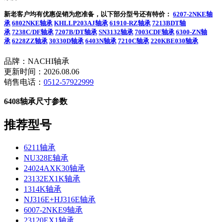
新老客户均有优惠促销为您准备，以下部分型号还有特价：
6207-2NKE轴
承
6802NKE轴承
KHLLP203AJ轴承
61910-RZ轴承
7213BDT轴
承
7238C/DF轴承
7207B/DT轴承
SN3132轴承
7003CDF轴承
6300-ZN轴
承
6228ZZ轴承
30330D轴承
6403N轴承
7210C轴承
220KBE030轴承
品牌：NACHI轴承
更新时间：2026.08.06
销售电话：
0512-57922999
6408轴承尺寸参数
推荐型号
6211轴承
NU328E轴承
24024AXK30轴承
23132EX1K轴承
1314K轴承
NJ316E+HJ316E轴承
6007-2NKE9轴承
23120EX1轴承