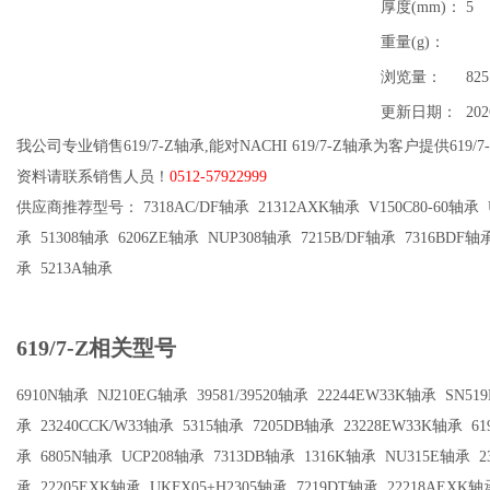
厚度(mm)：
5
重量(g)：
浏览量：
825
更新日期：
202
我公司专业销售619/7-Z轴承,能对NACHI 619/7-Z轴承为客户提供619/
资料请联系销售人员！
0512-57922999
供应商推荐型号： 7318AC/DF轴承 21312AXK轴承 V150C80-60轴承 U
承 51308轴承 6206ZE轴承 NUP308轴承 7215B/DF轴承 7316BDF轴
承 5213A轴承
619/7-Z相关型号
6910N轴承
NJ210EG轴承
39581/39520轴承
22244EW33K轴承
SN51
承
23240CCK/W33轴承
5315轴承
7205DB轴承
23228EW33K轴承
61
承
6805N轴承
UCP208轴承
7313DB轴承
1316K轴承
NU315E轴承
2
承
22205EXK轴承
UKFX05+H2305轴承
7219DT轴承
22218AEXK轴