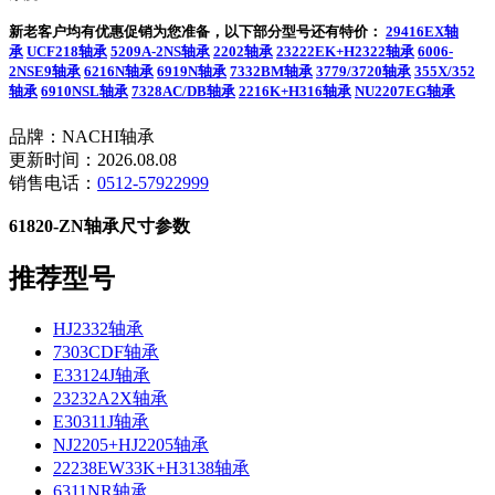
新老客户均有优惠促销为您准备，以下部分型号还有特价：
29416EX轴
承
UCF218轴承
5209A-2NS轴承
2202轴承
23222EK+H2322轴承
6006-
2NSE9轴承
6216N轴承
6919N轴承
7332BM轴承
3779/3720轴承
355X/352
轴承
6910NSL轴承
7328AC/DB轴承
2216K+H316轴承
NU2207EG轴承
品牌：NACHI轴承
更新时间：2026.08.08
销售电话：
0512-57922999
61820-ZN轴承尺寸参数
推荐型号
HJ2332轴承
7303CDF轴承
E33124J轴承
23232A2X轴承
E30311J轴承
NJ2205+HJ2205轴承
22238EW33K+H3138轴承
6311NR轴承