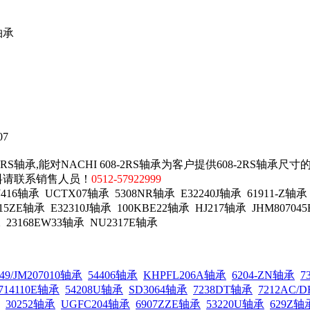
轴承
07
RS轴承,能对NACHI 608-2RS轴承为客户提供608-2RS轴承尺寸
资料请联系销售人员！
0512-57922999
轴承 UCTX07轴承 5308NR轴承 E32240J轴承 61911-Z轴承 3
5ZE轴承 E32310J轴承 100KBE22轴承 HJ217轴承 JHM807045E
承 23168EW33轴承 NU2317E轴承
049/JM207010轴承
54406轴承
KHPFL206A轴承
6204-ZN轴承
7
M714110E轴承
54208U轴承
SD3064轴承
7238DT轴承
7212AC/
30252轴承
UGFC204轴承
6907ZZE轴承
53220U轴承
629Z轴