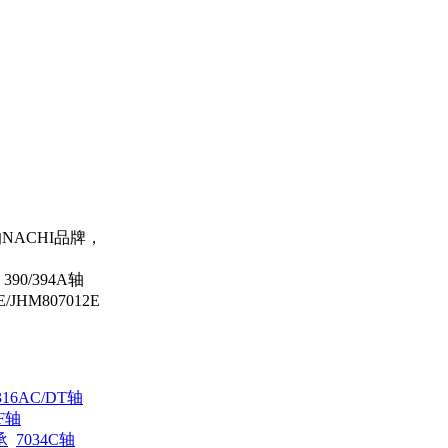
的NACHI品牌，
90/394A轴
/JHM807012E
316AC/DT轴
DF轴
承
7034C轴