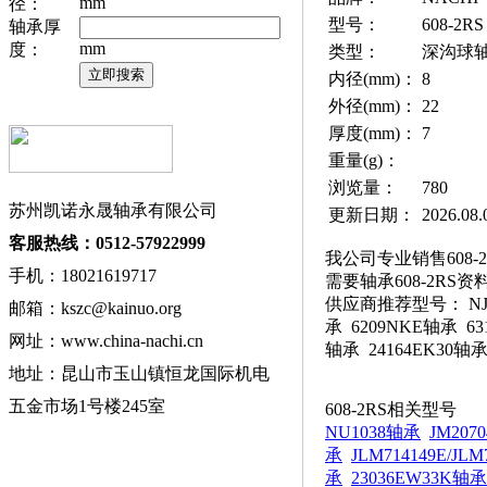
mm
径：
型号：
608-2RS
轴承厚
mm
度：
类型：
深沟球
内径(mm)：
8
外径(mm)：
22
厚度(mm)：
7
重量(g)：
浏览量：
780
苏州凯诺永晟轴承有限公司
更新日期：
2026.08.
客服热线：0512-57922999
我公司专业销售608-2
手机：18021619717
需要轴承608-2RS
供应商推荐型号： NJ416
邮箱：kszc@kainuo.org
承 6209NKE轴承 631
网址：www.china-nachi.cn
轴承 24164EK30轴
地址：昆山市玉山镇恒龙国际机电
五金市场1号楼245室
608-2RS相关型号
NU1038轴承
JM207
承
JLM714149E/JL
承
23036EW33K轴承