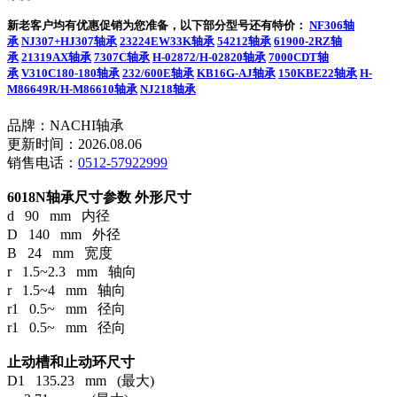
新老客户均有优惠促销为您准备，以下部分型号还有特价：
NF306轴
承
NJ307+HJ307轴承
23224EW33K轴承
54212轴承
61900-2RZ轴
承
21319AX轴承
7307C轴承
H-02872/H-02820轴承
7000CDT轴
承
V310C180-180轴承
232/600E轴承
KB16G-AJ轴承
150KBE22轴承
H-
M86649R/H-M86610轴承
NJ218轴承
品牌：NACHI轴承
更新时间：2026.08.06
销售电话：
0512-57922999
6018N轴承尺寸参数
外形尺寸
d 90 mm 内径
D 140 mm 外径
B 24 mm 宽度
r 1.5~2.3 mm 轴向
r 1.5~4 mm 轴向
r1 0.5~ mm 径向
r1 0.5~ mm 径向
止动槽和止动环尺寸
D1 135.23 mm (最大)