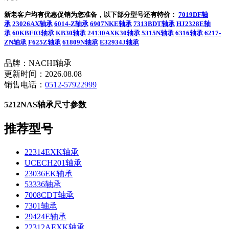
新老客户均有优惠促销为您准备，以下部分型号还有特价：
7019DF轴
承
23026AX轴承
6014-Z轴承
6907NKE轴承
7313BDT轴承
HJ2328E轴
承
60KBE03轴承
KB30轴承
24130AXK30轴承
5315N轴承
6316轴承
6217-
ZN轴承
F625Z轴承
61809N轴承
E32934J轴承
品牌：NACHI轴承
更新时间：2026.08.08
销售电话：
0512-57922999
5212NAS轴承尺寸参数
推荐型号
22314EXK轴承
UCECH201轴承
23036EK轴承
53336轴承
7008CDT轴承
7301轴承
29424E轴承
22312AEXK轴承