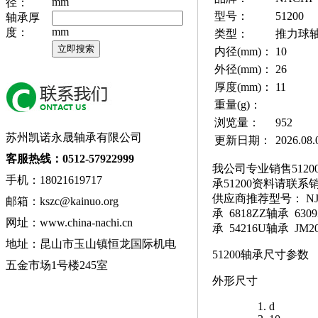
mm
径：
型号：
51200
轴承厚
mm
度：
类型：
推力球
内径(mm)：
10
外径(mm)：
26
厚度(mm)：
11
重量(g)：
浏览量：
952
苏州凯诺永晟轴承有限公司
更新日期：
2026.08.
客服热线：0512-57922999
我公司专业销售5120
手机：18021619717
承51200资料请联系
供应商推荐型号： NJ218
邮箱：kszc@kainuo.org
承 6818ZZ轴承 630
网址：www.china-nachi.cn
承 54216U轴承 JM2
地址：昆山市玉山镇恒龙国际机电
51200轴承尺寸参数
五金市场1号楼245室
外形尺寸
d