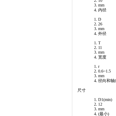
10
mm
内径
D
26
mm
外径
T
11
mm
宽度
r
0.6~1.5
mm
径向和轴
尺寸
D1(min)
12
mm
(最小)