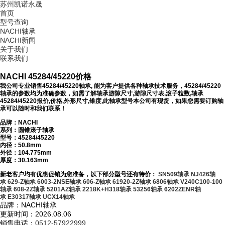
苏州凯诺永晟
首页
型号查询
NACHI轴承
NACHI新闻
关于我们
联系我们
NACHI 45284/45220价格
我公司专业销售45284/45220轴承, 能为客户提供各种轴承技术服务，45284/45220
轴承的参数均为准确参数，如需了解轴承游隙尺寸,游隙尺寸表,滚子粒数,轴承
45284/45220报价,价格,外形尺寸,锥度,此轴承型号本公司有现货，如果您需要订购轴
承可以随时和我们联系！
品牌：NACHI
系列：圆锥滚子轴承
型号：
45284/45220
内径：50.8mm
外径：104.775mm
厚度：30.163mm
新老客户均有优惠促销为您准备，以下部分型号还有特价：
SN509轴承
NJ426轴
承
629-Z轴承
6003-2NSE轴承
606-Z轴承
61920-2Z轴承
6806轴承
V240C100-100
轴承
608-2Z轴承
5201AZ轴承
2218K+H318轴承
53256轴承
6202ZENR轴
承
E30317轴承
UCX14轴承
品牌：NACHI轴承
更新时间：2026.08.06
销售电话：
0512-57922999