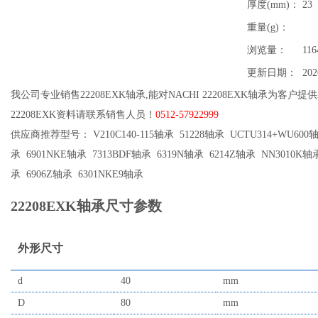
厚度(mm)：
23
重量(g)：
浏览量：
116
更新日期：
202
我公司专业销售22208EXK轴承,能对NACHI 22208EXK轴承为客户提
22208EXK资料请联系销售人员！
0512-57922999
供应商推荐型号： V210C140-115轴承 51228轴承 UCTU314+WU600轴承
承 6901NKE轴承 7313BDF轴承 6319N轴承 6214Z轴承 NN3010K轴承
承 6906Z轴承 6301NKE9轴承
22208EXK轴承尺寸参数
外形尺寸
d
40
mm
D
80
mm